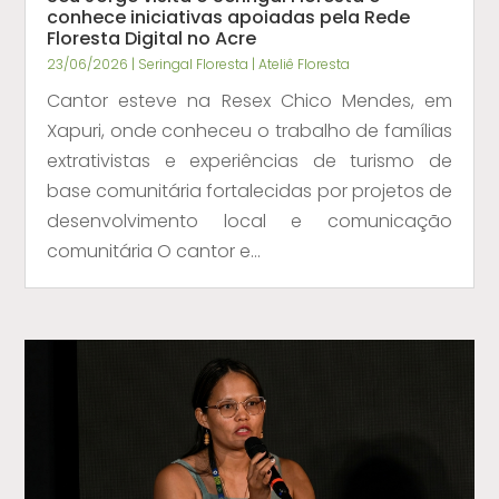
conhece iniciativas apoiadas pela Rede
Floresta Digital no Acre
23/06/2026
|
Seringal Floresta | Ateliê Floresta
Cantor esteve na Resex Chico Mendes, em
Xapuri, onde conheceu o trabalho de famílias
extrativistas e experiências de turismo de
base comunitária fortalecidas por projetos de
desenvolvimento local e comunicação
comunitária O cantor e...