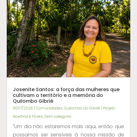
Josenite Santos: a força das mulheres que
cultivam o território e a memória do
Quilombo Gibrié
31/07/2026
|
Comunidades
,
Quilombo do Gibrié | Projeto
Abelhas e Flores
,
Sem categoria
"Um dia não estaremos mais aqui, então que
possamos ser sensíveis à nossa missão de